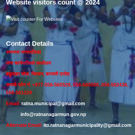
Website visitors count @ 2024
Contact Details
रत्ननगर नगरपालिका
नगर कार्यपालिकाे कार्यालय‍
बकुलहर चोक, चितवन, बागमती प्रदेश
सम्पर्क फोन नं: +977-056-560529, 056-560506, 056-562436,
056-561229
Email:
ratna.municipal@gmail.com
info@ratnanagarmun.gov.np
Alternate Email:
ito.ratnanagarmunicipality@gmail.com