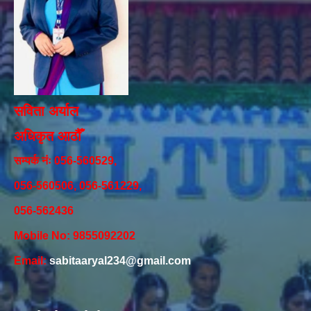
सविता अर्याल
अधिकृत आठौँ
सम्पर्क नंः 056-560529,
056-560506, 056-561229,
056-562436
Mobile No: 9855092202
Email:
sabitaaryal234@gmail.com