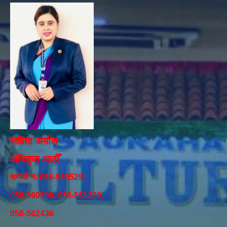
सविता अर्याल
अधिकृत आठौँ
सम्पर्क नंः 056-560529,
056-560506, 056-561229,
056-562436