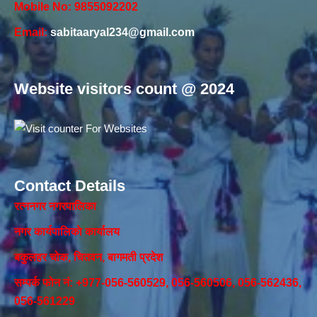
Mobile No: 9855092202
Email:
sabitaaryal234@gmail.com
Website visitors count @ 2024
Contact Details
रत्ननगर नगरपालिका
नगर कार्यपालिकाे कार्यालय‍
बकुलहर चोक, चितवन, बागमती प्रदेश
सम्पर्क फोन नं: +977-056-560529, 056-560506, 056-562436,
056-561229