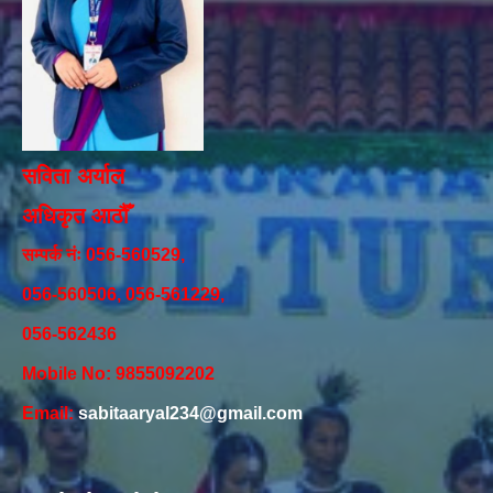
सविता अर्याल
अधिकृत आठौँ
सम्पर्क नंः 056-560529,
056-560506, 056-561229,
056-562436
Mobile No: 9855092202
Email:
sabitaaryal234@gmail.com