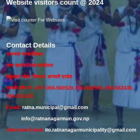
Website visitors count @ 2024
Contact Details
रत्ननगर नगरपालिका
नगर कार्यपालिकाे कार्यालय‍
बकुलहर चोक, चितवन, बागमती प्रदेश
सम्पर्क फोन नं: +977-056-560529, 056-560506, 056-562436,
056-561229
Email:
ratna.municipal@gmail.com
info@ratnanagarmun.gov.np
Alternate Email:
ito.ratnanagarmunicipality@gmail.com