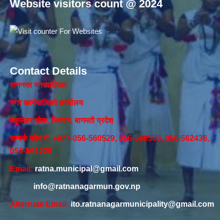
Website visitors count @ 2024
Contact Details
रत्ननगर नगरपालिका
नगर कार्यपालिकाे कार्यालय‍
बकुलहर चोक, चितवन, बागमती प्रदेश
सम्पर्क फोन नं: +977-056-560529, 056-560506, 056-562436,
056-561229
Email:
ratna.municipal@gmail.com
info@ratnanagarmun.gov.np
Alternate Email:
ito.ratnanagarmunicipality@gmail.com