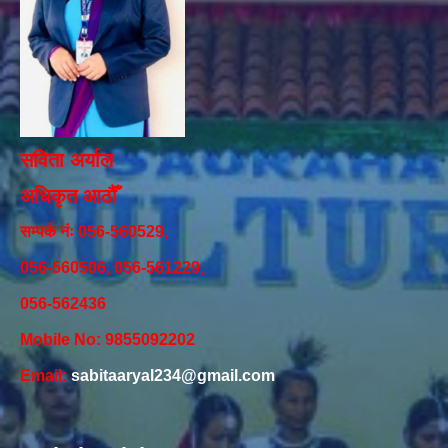
सविता अर्याल
अधिकृत आठौँ
सम्पर्क नंः 056-560529,
056-560506, 056-561229,
056-562436
Mobile No: 9855092202
Email:
sabitaaryal234@gmail.com