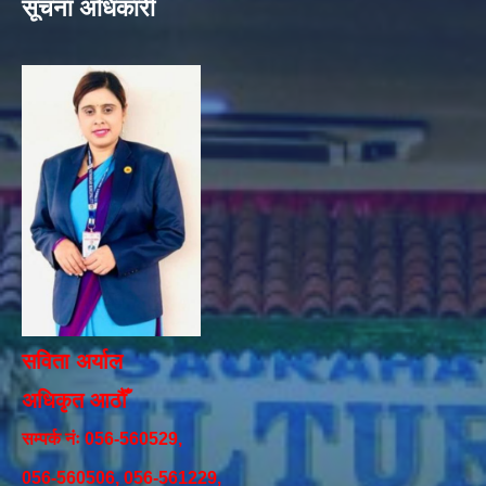
सूचना अधिकारी
सविता अर्याल
अधिकृत आठौँ
सम्पर्क नंः 056-560529,
056-560506, 056-561229,