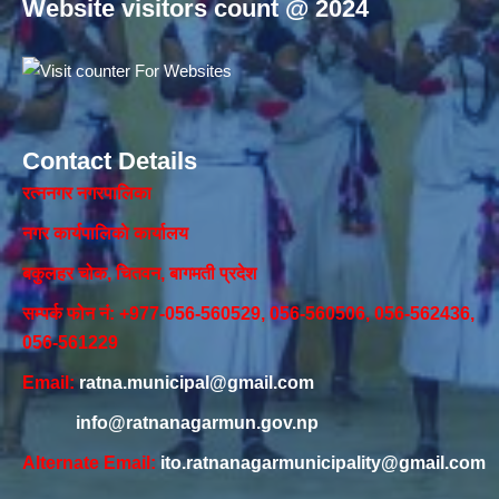
Website visitors count @ 2024
Contact Details
रत्ननगर नगरपालिका
नगर कार्यपालिकाे कार्यालय‍
बकुलहर चोक, चितवन, बागमती प्रदेश
सम्पर्क फोन नं: +977-056-560529, 056-560506, 056-562436,
056-561229
Email:
ratna.municipal@gmail.com
info@ratnanagarmun.gov.np
Alternate Email:
ito.ratnanagarmunicipality@gmail.com