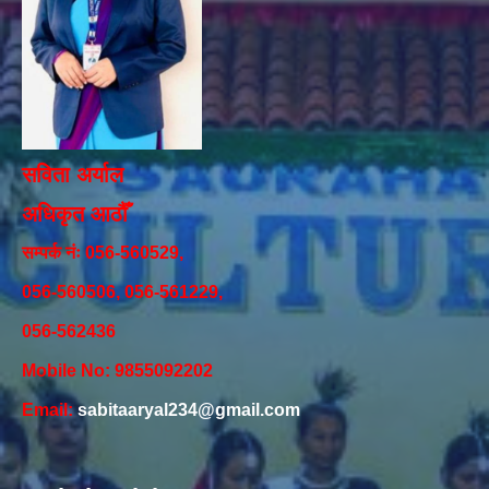
सविता अर्याल
अधिकृत आठौँ
सम्पर्क नंः 056-560529,
056-560506, 056-561229,
056-562436
Mobile No: 9855092202
Email:
sabitaaryal234@gmail.com