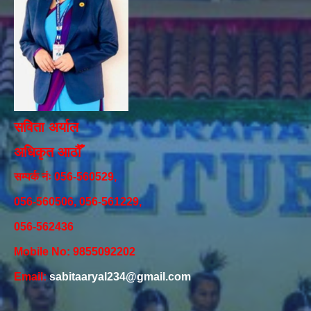
सविता अर्याल
अधिकृत आठौँ
सम्पर्क नंः 056-560529,
056-560506, 056-561229,
056-562436
Mobile No: 9855092202
Email:
sabitaaryal234@gmail.com