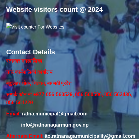
Website visitors count @ 2024
Contact Details
रत्ननगर नगरपालिका
नगर कार्यपालिकाे कार्यालय‍
बकुलहर चोक, चितवन, बागमती प्रदेश
सम्पर्क फोन नं: +977-056-560529, 056-560506, 056-562436,
056-561229
Email:
ratna.municipal@gmail.com
info@ratnanagarmun.gov.np
Alternate Email:
ito.ratnanagarmunicipality@gmail.com