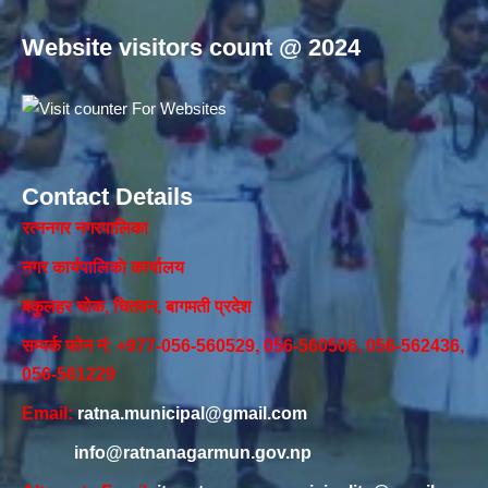
Website visitors count @ 2024
Contact Details
रत्ननगर नगरपालिका
नगर कार्यपालिकाे कार्यालय‍
बकुलहर चोक, चितवन, बागमती प्रदेश
सम्पर्क फोन नं: +977-056-560529, 056-560506, 056-562436,
056-561229
Email:
ratna.municipal@gmail.com
info@ratnanagarmun.gov.np