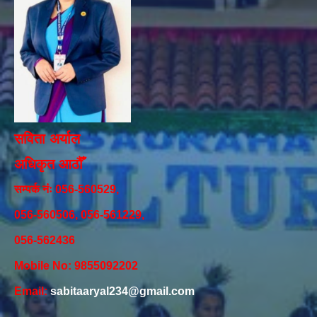
सविता अर्याल
अधिकृत आठौँ
सम्पर्क नंः 056-560529,
056-560506, 056-561229,
056-562436
Mobile No: 9855092202
Email:
sabitaaryal234@gmail.com