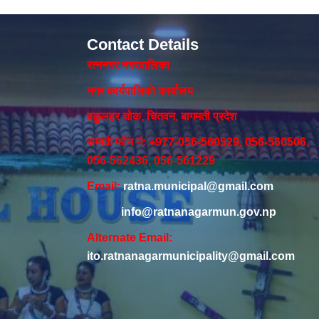
Contact Details
रत्ननगर नगरपालिका
नगर कार्यपालिकाे कार्यालय‍
बकुलहर चोक, चितवन, बागमती प्रदेश
सम्पर्क फोन नं: +977-056-560529, 056-560506,
056-562436, 056-561229
Email:
ratna.municipal@gmail.com
info@ratnanagarmun.gov.np
Alternate Email:
ito.ratnanagarmunicipality@gmail.com