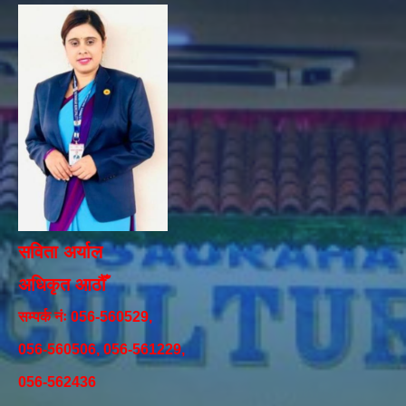
सविता अर्याल
अधिकृत आठौँ
सम्पर्क नंः 056-560529,
056-560506, 056-561229,
056-562436