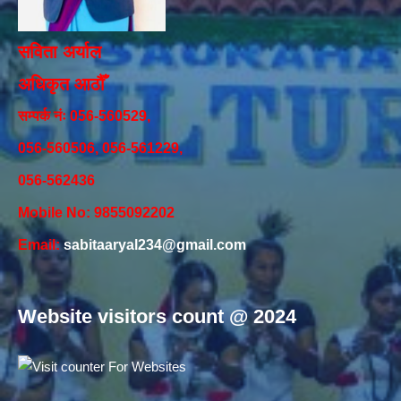
सविता अर्याल
अधिकृत आठौँ
सम्पर्क नंः 056-560529,
056-560506, 056-561229,
056-562436
Mobile No: 9855092202
Email:
sabitaaryal234@gmail.com
Website visitors count @ 2024