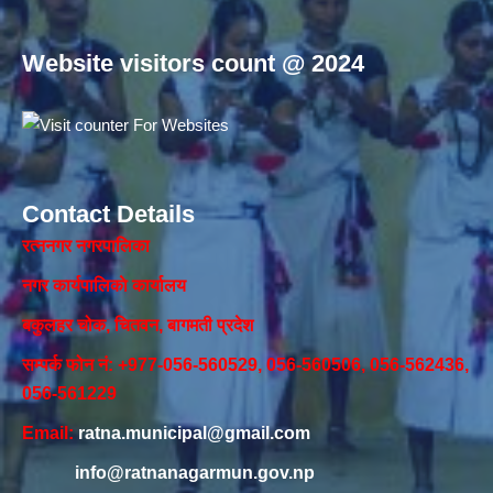
Website visitors count @ 2024
Contact Details
रत्ननगर नगरपालिका
नगर कार्यपालिकाे कार्यालय‍
बकुलहर चोक, चितवन, बागमती प्रदेश
सम्पर्क फोन नं: +977-056-560529, 056-560506, 056-562436,
056-561229
Email:
ratna.municipal@gmail.com
info@ratnanagarmun.gov.np