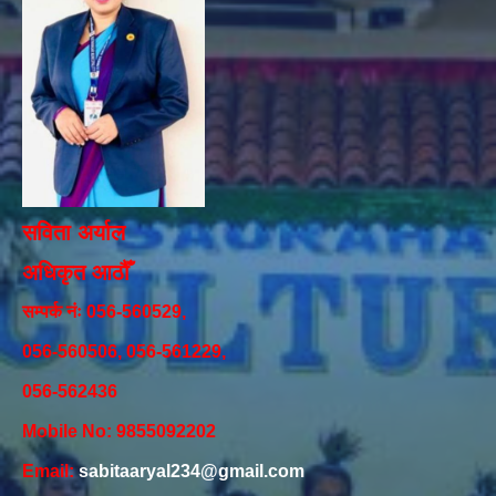
सविता अर्याल
अधिकृत आठौँ
सम्पर्क नंः 056-560529,
056-560506, 056-561229,
056-562436
Mobile No: 9855092202
Email:
sabitaaryal234@gmail.com